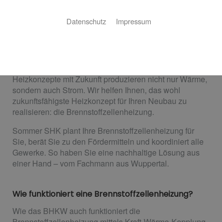
Datenschutz
Impressum
Brennstoffzellenheizung
Nachhaltig heizen und Strom generieren
Heizkonzepte mit Zukunft produzieren nicht nur Wärme,
sondern auch Strom. Wir helfen Ihnen, das wohl
zukunftsfähigste Heizkonzept für Ihren Neubau zu
realisieren: die Brennstoffzellenheizung.
Sommer SHK plant Ihre Brennstoffzellenheizung für
Sie, berät Sie zu den Fördermitteln und koordiniert alle
Gewerke. So haben Sie eine nachhaltige Lösung aus
einer Hand – vom Fachmann aus Wuppertal.
Wie funktioniert eine Brennstoffzellenheizung?
Wie das BHKW auch funktioniert die
Brennstoffzellenheizung mittels Kraft-Wärme-Kopplung.