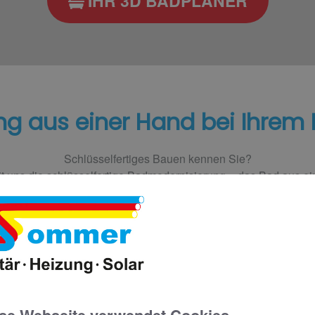
IHR 3D BADPLANER
ng aus einer Hand bei Ihrem
Schlüsselfertiges Bauen kennen Sie?
t uns die schlüsselfertige Badmodernisierung – das Bad aus e
t umfasst alle Gewerke für die Badgestaltung – durch die langj
Kooperation mit Meisterbetrieben aus dem Umland.
d mit unseren
Vom Fachhandwer