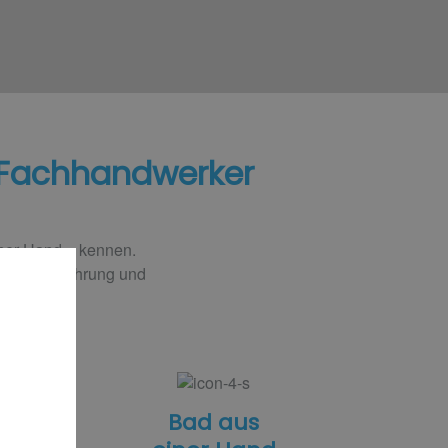
 Fachhandwerker​
iner Hand – kennen.
ährige Erfahrung und
ker
Bad aus