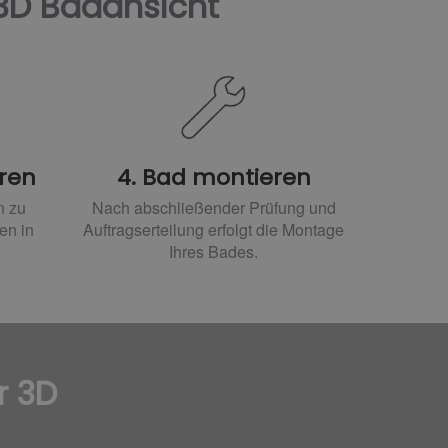
 3D Badansicht
aren
4. Bad montieren
n zu
Nach abschließender Prüfung und
en in
Auftragserteilung erfolgt die Montage
Ihres Bades.
r 3D