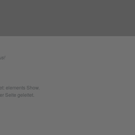
us!
et: elements Show.
 Seite geleitet.