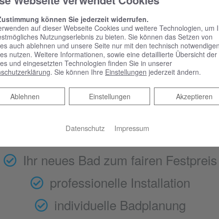
se Webseite verwendet Cookies
perten planen
einbauen lasse
sere langjährige Erfahrung
Ist das neue Bad geplant 
Zustimmung können Sie jederzeit widerrufen.
etenz in der Badsanierung
besprochen, folgen klare Proze
erwenden auf dieser Webseite Cookies und weitere Technologien, um 
en Sie sich entspannt
dass Sie möglichst schnell Ihr
estmögliches Nutzungserlebnis zu bieten. Sie können das Setzen von
es auch ablehnen und unsere Seite nur mit den technisch notwendige
zurücklehnen.
Wohlfühlbad erleben könn
es nutzen. Weitere Informationen, sowie eine detaillierte Übersicht der
es und eingesetzten Technologien finden Sie in unserer
schutzerklärung
. Sie können Ihre
Einstellungen
jederzeit ändern.
Ablehnen
Ablehnen
Einstellungen
Akzeptieren
Unsere Kompetenzen
Datenschutz
Impressum
Ihr neues Bad zum fairen Festpreis​
professionelle Installation​
individuelle Badplanung​