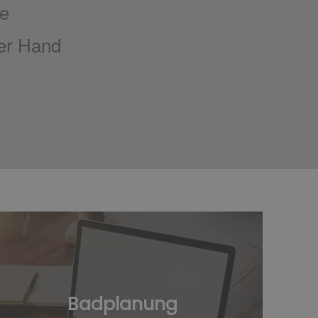
e​
er Hand​
Badplanung