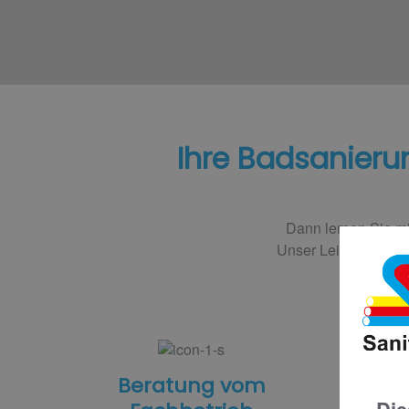
Ihre Badsanieru
Dann lernen Sie mi
Unser Leistungspake
Beratung vom
Ba