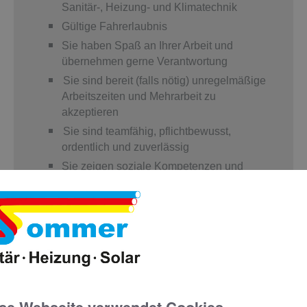
Sanitär-, Heizung- und Klimatechnik
Gültige Fahrerlaubnis
Sie haben Spaß an Ihrer Arbeit und
übernehmen gerne Verantwortung
Sie sind bereit (falls nötig) unregelmäßige
Arbeitszeiten und Mehrarbeit zu
akzeptieren
Sie sind teamfähig, pflichtbewusst,
ordentlich und zuverlässig
Sie zeigen soziale Kompetenzen und
Eigeninitiative
Wir bieten Ihnen
Arbeit mit neuster digitaler Ausstattung
Pünktliche und korrekte Bezahlung
(+Urlaubs- und Weihnachtsgeld)
Ein freundliches und entspanntes