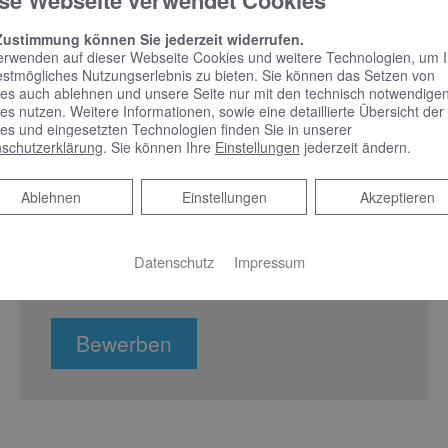
se Webseite verwendet Cookies
Arbeitsklima in einem jungen und
motivierten Team
Zustimmung können Sie jederzeit widerrufen.
Platz für eigene Ideen und Inspirationen
erwenden auf dieser Webseite Cookies und weitere Technologien, um 
estmögliches Nutzungserlebnis zu bieten. Sie können das Setzen von
Einen Firmenwagen mit kompletter
es auch ablehnen und unsere Seite nur mit den technisch notwendige
Ausstattung
es nutzen. Weitere Informationen, sowie eine detaillierte Übersicht der
es und eingesetzten Technologien finden Sie in unserer
um
fangreiche Weiterbildungen und
schutzerklärung
. Sie können Ihre
Einstellungen
jederzeit ändern.
Schulungen
einen unbefristeten Arbeitsvertrag
Ablehnen
Ablehnen
Einstellungen
Akzeptieren
Interessiere geweckt?
Dann bewerben Sie sich gerne über das
Datenschutz
Impressum
untenstehende Bewerbungsformular.
Bewerben