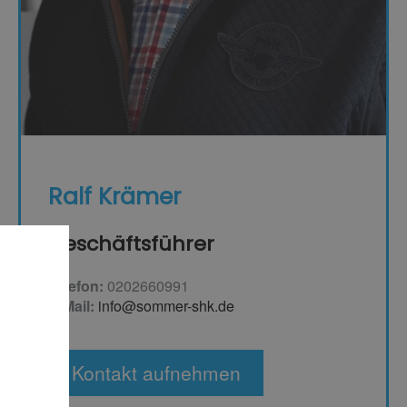
Ralf Krämer
Geschäftsführer
Telefon:
0202660991
E-Mail:
info@sommer-shk.de
Kontakt aufnehmen