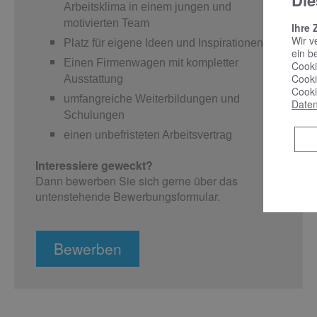
Die
Arbeitsklima in einem jungen und
motivierten Team
Ihre 
Wir v
Platz für eigene Ideen und Inspirationen
ein b
Einen Firmenwagen mit kompletter
Cooki
Cooki
Ausstattung
Cooki
um
fangreiche Weiterbildungen und
Daten
Schulungen
einen unbefristeten Arbeitsvertrag
Interessiere geweckt?
Dann bewerben Sie sich gerne über das
untenstehende Bewerbungsformular.
Bewerben