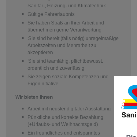
Sanitär-, Heizung- und Klimatechnik
Gültige Fahrerlaubnis
Sie haben Spaß an Ihrer Arbeit und
übernehmen gerne Verantwortung
Sie sind bereit (falls nötig) unregelmäßige
Arbeitszeiten und Mehrarbeit zu
akzeptieren
Sie sind teamfähig, pflichtbewusst,
ordentlich und zuverlässig
Sie zeigen soziale Kompetenzen und
Eigeninitiative
Wir bieten Ihnen
Arbeit mit neuster digitaler Ausstattung
Pünktliche und korrekte Bezahlung
(+Urlaubs- und Weihnachtsgeld)
Ein freundliches und entspanntes