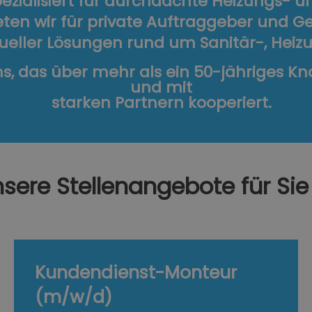
pezialisiert für durchdachte Heizungs- 
ten wir für private Auftraggeber und G
dueller Lösungen rund um Sanitär-, He
s, das über mehr als ein 50-jähriges K
und mit
starken Partnern kooperiert.
sere Stellenangebote für Sie
Kundendienst-Monteur
(m/w/d)