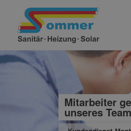
Mitarbeiter g
unseres Team
· Kundendienst-Monte